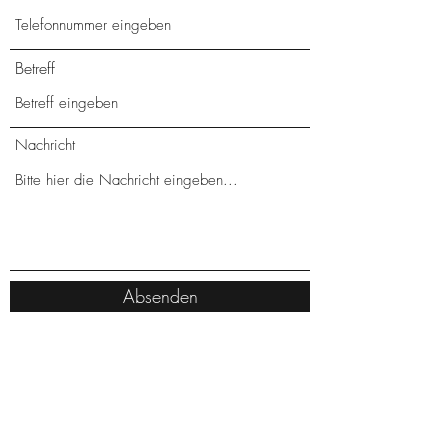
Betreff
Nachricht
Absenden
mariafoelling@aol.com